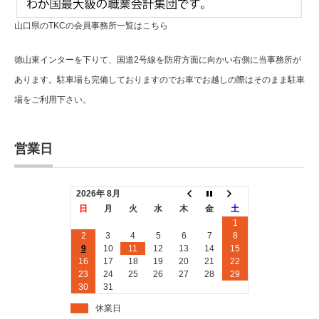
山口県のTKCの会員事務所一覧はこちら
徳山東インターを下りて、国道2号線を防府方面に向かい右側に当事務所が
あります。駐車場も完備しておりますのでお車でお越しの際はそのまま駐車
場をご利用下さい。
営業日
2026年 8月
日
月
火
水
木
金
土
1
2
3
4
5
6
7
8
9
10
11
12
13
14
15
16
17
18
19
20
21
22
23
24
25
26
27
28
29
30
31
休業日