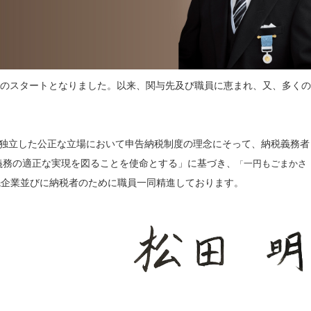
0からのスタートとなりました。以来、関与先及び職員に恵まれ、又、多くの
て独立した公正な立場において申告納税制度の理念にそって、納税義務者
義務の適正な実現を図ることを使命とする」に基づき、
一円もごまかさ
「
先企業並びに納税者のために職員一同精進しております。